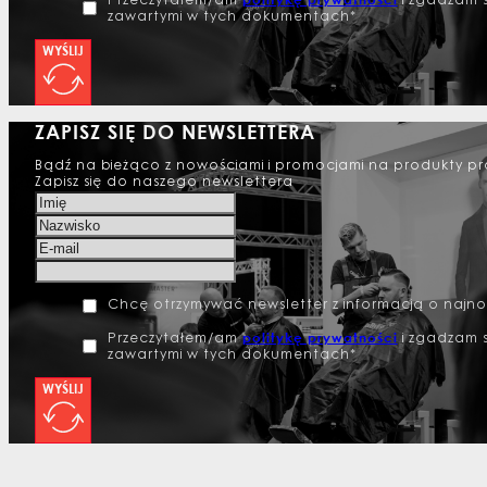
Przeczytałem/am
i zgadzam s
zawartymi w tych dokumentach*
WYŚLIJ
ZAPISZ SIĘ DO NEWSLETTERA
Bądź na bieżąco z nowościami i promocjami na produkty pr
Zapisz się do naszego newslettera
Chcę otrzymywać newsletter z informacją o najn
politykę prywatności
Przeczytałem/am
i zgadzam s
zawartymi w tych dokumentach*
WYŚLIJ