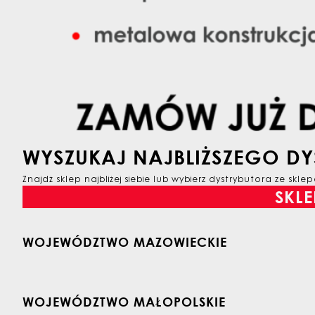
WYSZUKAJ NAJBLIŻSZEGO D
Znajdż sklep najbliżej siebie lub wybierz dystrybutora ze skle
SKLE
WOJEWÓDZTWO MAZOWIECKIE
WOJEWÓDZTWO MAŁOPOLSKIE