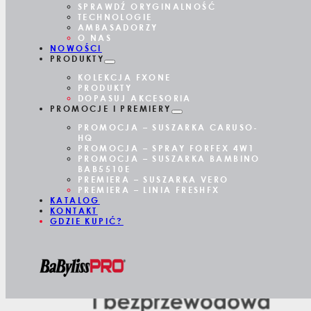
SPRAWDŹ ORYGINALNOŚĆ
TECHNOLOGIE
AMBASADORZY
O NAS
NOWOŚCI
PRODUKTY
KOLEKCJA FXONE
PRODUKTY
DOPASUJ AKCESORIA
PROMOCJE I PREMIERY
PROMOCJA – SUSZARKA CARUSO-
HQ
PROMOCJA – SPRAY FORFEX 4W1
PROMOCJA – SUSZARKA BAMBINO
BAB5510E
PREMIERA – SUSZARKA VERO
PREMIERA – LINIA FRESHFX
KATALOG
KONTAKT
GDZIE KUPIĆ?