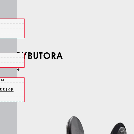
DYSTRYBUTORA
pem online.
HQ
1
5510E