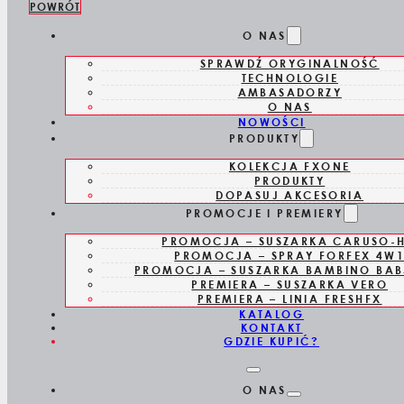
POWRÓT
Skip to main content
O NAS
SPRAWDŹ ORYGINALNOŚĆ
TECHNOLOGIE
AMBASADORZY
O NAS
NOWOŚCI
PRODUKTY
WYSZUKAJ NAJBLIŻSZEGO 
KOLEKCJA FXONE
PRODUKTY
DOPASUJ AKCESORIA
Znajdż sklep najbliżej siebie lub wybierz dystrybutora ze skle
PROMOCJE I PREMIERY
SKLEPY ONLINE
PROMOCJA – SUSZARKA CARUSO-
PROMOCJA – SPRAY FORFEX 4W
PROMOCJA – SUSZARKA BAMBINO BAB
PREMIERA – SUSZARKA VERO
PREMIERA – LINIA FRESHFX
KATALOG
KONTAKT
GDZIE KUPIĆ?
O NAS