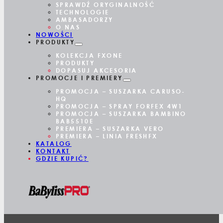
SPRAWDŹ ORYGINALNOŚĆ
TECHNOLOGIE
AMBASADORZY
O NAS
NOWOŚCI
PRODUKTY
KOLEKCJA FXONE
PRODUKTY
DOPASUJ AKCESORIA
PROMOCJE I PREMIERY
PROMOCJA – SUSZARKA CARUSO-
HQ
PROMOCJA – SPRAY FORFEX 4W1
PROMOCJA – SUSZARKA BAMBINO
BAB5510E
PREMIERA – SUSZARKA VERO
PREMIERA – LINIA FRESHFX
KATALOG
KONTAKT
GDZIE KUPIĆ?