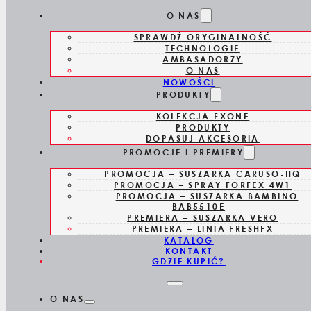
Skip to main content
Skip to footer
O NAS
SPRAWDŹ ORYGINALNOŚĆ
TECHNOLOGIE
AMBASADORZY
O NAS
NOWOŚCI
PRODUKTY
KOLEKCJA FXONE
BABD05E
PRODUKTY
DOPASUJ AKCESORIA
PROMOCJE I PREMIERY
UNIWERSALNY
PROMOCJA – SUSZARKA CARUSO-HQ
PROMOCJA – SPRAY FORFEX 4W1
DYFUZOR
PROMOCJA – SUSZARKA BAMBINO
BAB5510E
PREMIERA – SUSZARKA VERO
PREMIERA – LINIA FRESHFX
KATALOG
KONTAKT
GDZIE KUPIĆ?
O NAS