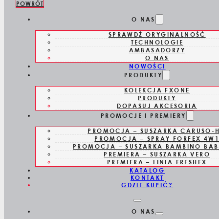
POWRÓT
Skip to main content
Skip to footer
O NAS
SPRAWDŹ ORYGINALNOŚĆ
TECHNOLOGIE
AMBASADORZY
O NAS
NOWOŚCI
PRODUKTY
FX707ZE
KOLEKCJA FXONE
PRODUKTY
DOPASUJ AKCESORIA
PROMOCJE I PREMIERY
PROMOCJA – SUSZARKA CARUSO-
OSTRZ
PROMOCJA – SPRAY FORFEX 4W
PROMOCJA – SUSZARKA BAMBINO BAB
PREMIERA – SUSZARKA VERO
PREMIERA – LINIA FRESHFX
KATALOG
KONTAKT
SK
GDZIE KUPIĆ?
O NAS