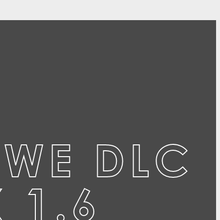
OWE DLC
 1.6