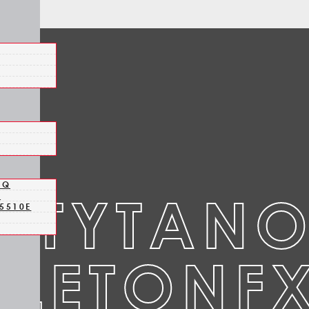
HQ
E TYTAN
1
5510E
ELETONFX