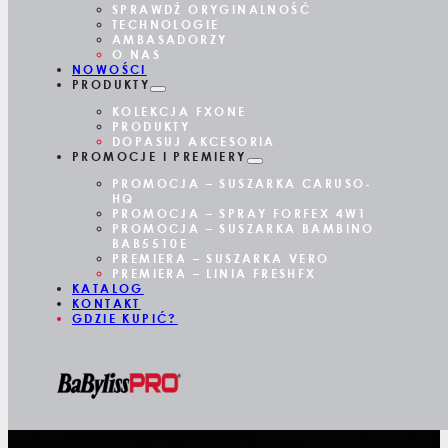
SPRAWDŹ ORYGINALNOŚĆ
TECHNOLOGIE
AMBASADORZY
O NAS
NOWOŚCI
PRODUKTY
KOLEKCJA FXONE
PRODUKTY
DOPASUJ AKCESORIA
PROMOCJE I PREMIERY
PROMOCJA – SUSZARKA CARUSO-
HQ
PROMOCJA – SPRAY FORFEX 4W1
PROMOCJA – SUSZARKA BAMBINO
BAB5510E
PREMIERA – SUSZARKA VERO
PREMIERA – LINIA FRESHFX
KATALOG
KONTAKT
GDZIE KUPIĆ?