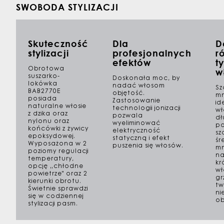
SWOBODA STYLIZACJI
Skuteczność
Dla
D
stylizacji
profesjonalnych
r
efektów
t
Obrotowa
w
suszarko-
Doskonała moc, by
lokówka
nadać włosom
Sz
BAB2770E
objętość.
mm
posiada
Zastosowanie
id
naturalne włosie
technologii jonizacji
w
z dzika oraz
pozwala
dł
nylonu oraz
wyeliminować
po
końcówki z żywicy
elektryczność
sz
epoksydowej.
statyczną i efekt
śr
Wyposażona w 2
puszenia się włosów.
m
poziomy regulacji
na
temperatury,
kr
opcję „chłodne
wł
powietrze" oraz 2
gr
kierunki obrotu.
tw
Świetnie sprawdzi
ni
się w codziennej
ob
stylizacji pasm.