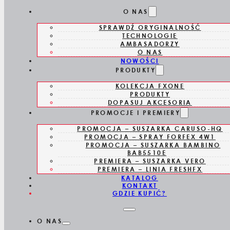
Skip to main content
Skip to footer
O NAS
SPRAWDŹ ORYGINALNOŚĆ
TECHNOLOGIE
AMBASADORZY
O NAS
NOWOŚCI
PRODUKTY
KOLEKCJA FXONE
BAB2770E
PRODUKTY
DOPASUJ AKCESORIA
PROMOCJE I PREMIERY
OBROTOWA
PROMOCJA – SUSZARKA CARUSO-HQ
PROMOCJA – SPRAY FORFEX 4W1
SUSZARKO-
PROMOCJA – SUSZARKA BAMBINO
BAB5510E
PREMIERA – SUSZARKA VERO
LOKÓWKA
PREMIERA – LINIA FRESHFX
KATALOG
KONTAKT
GDZIE KUPIĆ?
O NAS