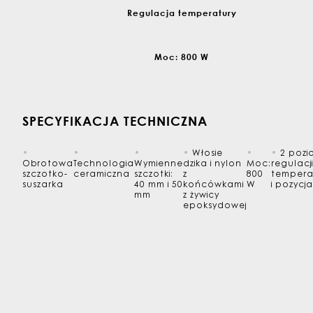
Regulacja temperatury
Moc: 800 W
SPECYFIKACJA TECHNICZNA
•
•
•
•
Włosie
•
•
2 pozi
Obrotowa
Technologia
Wymienne
dzika i nylon
Moc:
regulacji
szczotko-
ceramiczna
szczotki:
z
800
tempera
suszarka
40 mm i 50
końcówkami
W
i pozycja
mm
z żywicy
epoksydowej