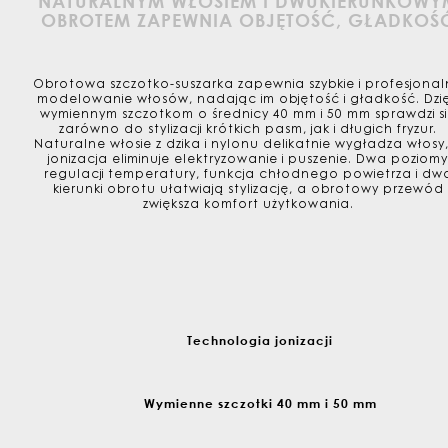
NATURALNYM WŁOSIEM I DWUKIERUNKOWY
OBROTEM ZAPEWNIA OBJĘTOŚĆ, GŁADKOŚ
Obrotowa szczotko-suszarka zapewnia szybkie i profesjona
modelowanie włosów, nadając im objętość i gładkość. Dzię
wymiennym szczotkom o średnicy 40 mm i 50 mm sprawdzi s
zarówno do stylizacji krótkich pasm, jak i długich fryzur.
Naturalne włosie z dzika i nylonu delikatnie wygładza włosy
jonizacja eliminuje elektryzowanie i puszenie. Dwa poziomy
regulacji temperatury, funkcja chłodnego powietrza i dw
kierunki obrotu ułatwiają stylizację, a obrotowy przewód
zwiększa komfort użytkowania.
Technologia jonizacji
Wymienne szczotki 40 mm i 50 mm