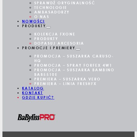
SPRAWDŹ ORYGINALNOŚĆ
TECHNOLOGIE
AMBASADORZY
O NAS
NOWOŚCI
PRODUKTY
KOLEKCJA FXONE
PRODUKTY
DOPASUJ AKCESORIA
PROMOCJE I PREMIERY
PROMOCJA – SUSZARKA CARUSO-
HQ
PROMOCJA – SPRAY FORFEX 4W1
PROMOCJA – SUSZARKA BAMBINO
BAB5510E
PREMIERA – SUSZARKA VERO
PREMIERA – LINIA FRESHFX
KATALOG
KONTAKT
GDZIE KUPIĆ?