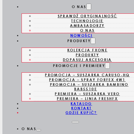
Skip to main content
Skip to footer
O NAS
SPRAWDŹ ORYGINALNOŚĆ
TECHNOLOGIE
AMBASADORZY
O NAS
NOWOŚCI
PRODUKTY
KOLEKCJA FXONE
M3842E
PRODUKTY
DOPASUJ AKCESORIA
PROMOCJE I PREMIERY
METALOWY
PROMOCJA – SUSZARKA CARUSO-HQ
PROMOCJA – SPRAY FORFEX 4W1
GRZEBIEŃ
PROMOCJA – SUSZARKA BAMBINO
BAB5510E
PREMIERA – SUSZARKA VERO
GOLD FX
PREMIERA – LINIA FRESHFX
KATALOG
KONTAKT
GDZIE KUPIĆ?
O NAS