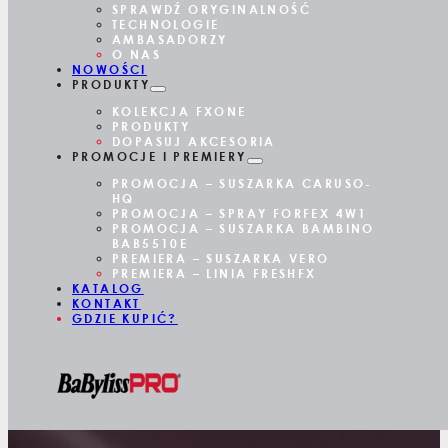
SPRAWDŹ ORYGINALNOŚĆ
TECHNOLOGIE
AMBASADORZY
O NAS
NOWOŚCI
PRODUKTY
KOLEKCJA FXONE
PRODUKTY
DOPASUJ AKCESORIA
PROMOCJE I PREMIERY
PROMOCJA – SUSZARKA CARUSO-
HQ
PROMOCJA – SPRAY FORFEX 4W1
PROMOCJA – SUSZARKA BAMBINO
BAB5510E
PREMIERA – SUSZARKA VERO
PREMIERA – LINIA FRESHFX
KATALOG
KONTAKT
GDZIE KUPIĆ?