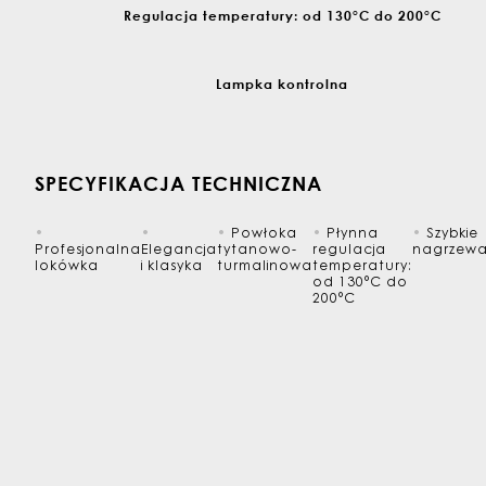
Regulacja temperatury: od 130°C do 200°C
Lampka kontrolna
SPECYFIKACJA TECHNICZNA
•
•
•
Powłoka
•
Płynna
•
Szybkie
Profesjonalna
Elegancja
tytanowo-
regulacja
nagrzewa
lokówka
i klasyka
turmalinowa
temperatury:
od 130°C do
200°C