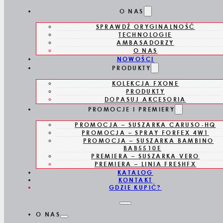
Skip to main content
Skip to footer
O NAS
SPRAWDŹ ORYGINALNOŚĆ
TECHNOLOGIE
AMBASADORZY
O NAS
NOWOŚCI
PRODUKTY
KOLEKCJA FXONE
BAB2172TTE
PRODUKTY
DOPASUJ AKCESORIA
PROMOCJE I PREMIERY
LOKÓWKA – Ø
PROMOCJA – SUSZARKA CARUSO-HQ
PROMOCJA – SPRAY FORFEX 4W1
19 MM
PROMOCJA – SUSZARKA BAMBINO
BAB5510E
PREMIERA – SUSZARKA VERO
PREMIERA – LINIA FRESHFX
KATALOG
KONTAKT
GDZIE KUPIĆ?
O NAS