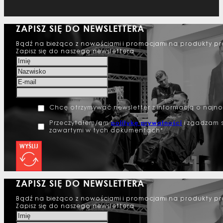
ZAPISZ SIĘ DO NEWSLETTERA
Bądź na bieżąco z nowościami i promocjami na produkty pr
Zapisz się do naszego newslettera
Chcę otrzymywać newsletter z informacją o najn
politykę prywatności
Przeczytałem/am
i zgadzam s
zawartymi w tych dokumentach*
WYŚLIJ
ZAPISZ SIĘ DO NEWSLETTERA
Bądź na bieżąco z nowościami i promocjami na produkty pr
Zapisz się do naszego newslettera