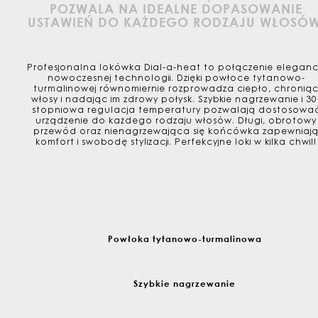
POZWALA NA IDEALNE DOPASOWANIE
USTAWIEŃ DO KAŻDEGO RODZAJU WŁOSÓW
Profesjonalna lokówka Dial-a-heat to połączenie elegancji
nowoczesnej technologii. Dzięki powłoce tytanowo-
turmalinowej równomiernie rozprowadza ciepło, chronią
włosy i nadając im zdrowy połysk. Szybkie nagrzewanie i 30
stopniowa regulacja temperatury pozwalają dostosowa
urządzenie do każdego rodzaju włosów. Długi, obrotowy
przewód oraz nienagrzewająca się końcówka zapewniaj
komfort i swobodę stylizacji. Perfekcyjne loki w kilka chwil!
Powłoka tytanowo-turmalinowa
Szybkie nagrzewanie