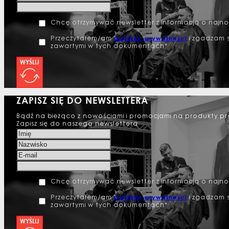
Chcę otrzymywać newsletter z informacją o najn
politykę prywatności
Przeczytałem/am
i zgadzam s
zawartymi w tych dokumentach*
WYŚLIJ
ZAPISZ SIĘ DO NEWSLETTERA
Bądź na bieżąco z nowościami i promocjami na produkty pr
Zapisz się do naszego newslettera
Chcę otrzymywać newsletter z informacją o najn
politykę prywatności
Przeczytałem/am
i zgadzam s
zawartymi w tych dokumentach*
WYŚLIJ