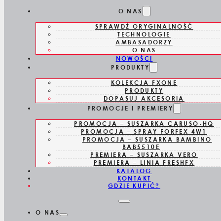
Skip to main content
Skip to footer
O NAS
SPRAWDŹ ORYGINALNOŚĆ
TECHNOLOGIE
AMBASADORZY
O NAS
NOWOŚCI
PRODUKTY
KOLEKCJA FXONE
FXFS1E
PRODUKTY
DOPASUJ AKCESORIA
PROMOCJE I PREMIERY
GOLARKA
PROMOCJA – SUSZARKA CARUSO-HQ
PROMOCJA – SPRAY FORFEX 4W1
FOLIOWA
PROMOCJA – SUSZARKA BAMBINO
BAB5510E
PREMIERA – SUSZARKA VERO
PREMIERA – LINIA FRESHFX
KATALOG
KONTAKT
GDZIE KUPIĆ?
O NAS