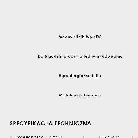
Mocny silnik typu DC
Do 5 godzin pracy na jednym ładowaniu
Hipoalergiczna folia
Metalowa obudowa
SPECYFIKACJA TECHNICZNA
•
Profesjonalna
•
Czas
•
•
•
Głowica
•