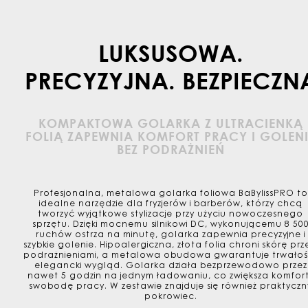
LUKSUSOWA.
PRECYZYJNA. BEZPIECZN
KOMPAKTOWA GOLARKA Z ULTRACIENKĄ
FOLIĄ ZAPEWNIA KOMFORT PRACY I GOLENI
BEZ PODRAŻNIEŃ
Profesjonalna, metalowa golarka foliowa BaBylissPRO to
idealne narzędzie dla fryzjerów i barberów, którzy chcą
tworzyć wyjątkowe stylizacje przy użyciu nowoczesnego
sprzętu. Dzięki mocnemu silnikowi DC, wykonującemu 8 50
ruchów ostrza na minutę, golarka zapewnia precyzyjne i
szybkie golenie. Hipoalergiczna, złota folia chroni skórę pr
podrażnieniami, a metalowa obudowa gwarantuje trwałość
elegancki wygląd. Golarka działa bezprzewodowo przez
nawet 5 godzin na jednym ładowaniu, co zwiększa komfort
swobodę pracy. W zestawie znajduje się również praktyczn
pokrowiec.