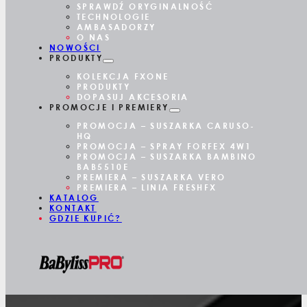
SPRAWDŹ ORYGINALNOŚĆ
TECHNOLOGIE
AMBASADORZY
O NAS
NOWOŚCI
PRODUKTY
KOLEKCJA FXONE
PRODUKTY
DOPASUJ AKCESORIA
PROMOCJE I PREMIERY
PROMOCJA – SUSZARKA CARUSO-
HQ
PROMOCJA – SPRAY FORFEX 4W1
PROMOCJA – SUSZARKA BAMBINO
BAB5510E
PREMIERA – SUSZARKA VERO
PREMIERA – LINIA FRESHFX
KATALOG
KONTAKT
GDZIE KUPIĆ?