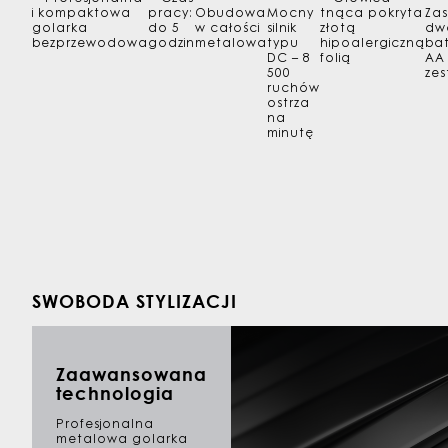
i kompaktowa
pracy:
Obudowa
Mocny
tnąca pokryta
Zas
golarka
do 5
w całości
silnik
złotą
dw
bezprzewodowa
godzin
metalowa
typu
hipoalergiczną
bat
DC – 8
folią
AA 
500
zes
ruchów
ostrza
na
minutę
SWOBODA STYLIZACJI
Zaawansowana
technologia
Profesjonalna
metalowa golarka