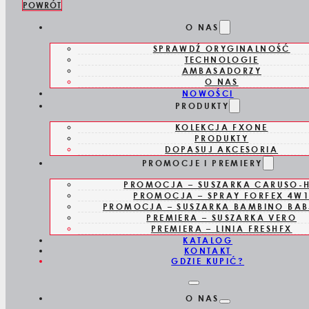
POWRÓT
Skip to main content
Skip to footer
O NAS
SPRAWDŹ ORYGINALNOŚĆ
TECHNOLOGIE
AMBASADORZY
O NAS
NOWOŚCI
PRODUKTY
FXFS2GE
KOLEKCJA FXONE
PRODUKTY
DOPASUJ AKCESORIA
PROMOCJE I PREMIERY
PROMOCJA – SUSZARKA CARUSO-
GOL
PROMOCJA – SPRAY FORFEX 4W
PROMOCJA – SUSZARKA BAMBINO BAB
PREMIERA – SUSZARKA VERO
PREMIERA – LINIA FRESHFX
KATALOG
KONTAKT
GO
GDZIE KUPIĆ?
O NAS