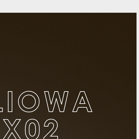
LIOWA
FX02