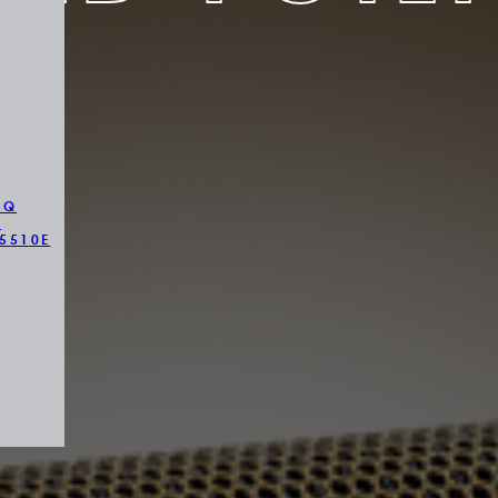
HQ
1
5510E