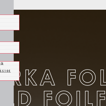
HQ
ARKA FO
1
5510E
LD FOIL