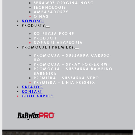
SPRAWDŹ ORYGINALNOŚĆ
TECHNOLOGIE
AMBASADORZY
O NAS
NOWOŚCI
PRODUKTY
KOLEKCJA FXONE
PRODUKTY
DOPASUJ AKCESORIA
PROMOCJE I PREMIERY
PROMOCJA – SUSZARKA CARUSO-
HQ
PROMOCJA – SPRAY FORFEX 4W1
PROMOCJA – SUSZARKA BAMBINO
BAB5510E
PREMIERA – SUSZARKA VERO
PREMIERA – LINIA FRESHFX
KATALOG
KONTAKT
GDZIE KUPIĆ?