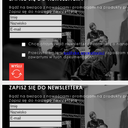
Bądź na bieżąco z nowościami i promocjami na produkty pr
Zapisz się do naszego newslettera
Chcę otrzymywać newsletter z informacją o najn
politykę prywatności
Przeczytałem/am
i zgadzam s
zawartymi w tych dokumentach*
WYŚLIJ
ZAPISZ SIĘ DO NEWSLETTERA
Bądź na bieżąco z nowościami i promocjami na produkty pr
Zapisz się do naszego newslettera