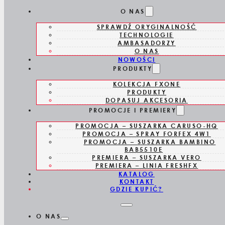
Skip to main content
Skip to footer
O NAS
SPRAWDŹ ORYGINALNOŚĆ
TECHNOLOGIE
AMBASADORZY
O NAS
NOWOŚCI
PRODUKTY
KOLEKCJA FXONE
FXFS2GSE
PRODUKTY
DOPASUJ AKCESORIA
PROMOCJE I PREMIERY
GOLARKA
PROMOCJA – SUSZARKA CARUSO-HQ
PROMOCJA – SPRAY FORFEX 4W1
FOLIOWA
PROMOCJA – SUSZARKA BAMBINO
BAB5510E
PREMIERA – SUSZARKA VERO
FOILFX02
PREMIERA – LINIA FRESHFX
KATALOG
KONTAKT
GUNSTEEL
GDZIE KUPIĆ?
O NAS