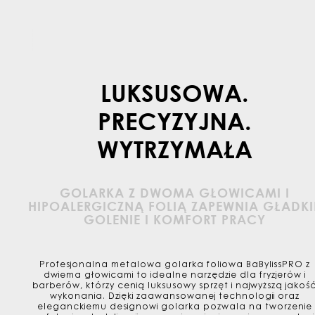
LUKSUSOWA.
PRECYZYJNA.
WYTRZYMAŁA
GOLARKA Z DWOMA GŁOWICAMI I
HIPOALERGICZNĄ FOLIĄ ZAPEWNIA GŁADKI
GOLENIE I KOMFORT PRACY
Profesjonalna metalowa golarka foliowa BaBylissPRO z
dwiema głowicami to idealne narzędzie dla fryzjerów i
barberów, którzy cenią luksusowy sprzęt i najwyższą jakoś
wykonania. Dzięki zaawansowanej technologii oraz
eleganckiemu designowi golarka pozwala na tworzenie