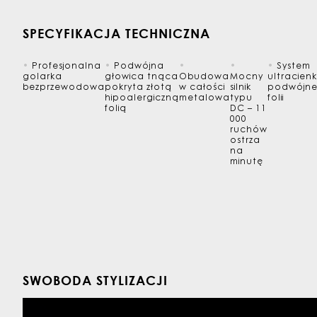
SPECYFIKACJA TECHNICZNA
•
Profesjonalna
•
Podwójna
•
•
•
System
golarka
głowica tnąca
Obudowa
Mocny
ultracienk
bezprzewodowa
pokryta złotą
w całości
silnik
podwójne
hipoalergiczną
metalowa
typu
folii
folią
DC – 11
000
ruchów
ostrza
na
minutę
SWOBODA STYLIZACJI