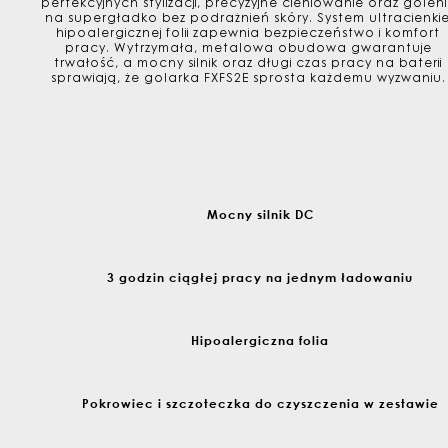
perfekcyjnych stylizacji, precyzyjne cieniowanie oraz golen
na supergładko bez podrażnień skóry. System ultracienkie
hipoalergicznej folii zapewnia bezpieczeństwo i komfort
pracy. Wytrzymała, metalowa obudowa gwarantuje
trwałość, a mocny silnik oraz długi czas pracy na baterii
sprawiają, że golarka FXFS2E sprosta każdemu wyzwaniu.
Mocny silnik DC
3 godzin ciągłej pracy na jednym ładowaniu
Hipoalergiczna folia
Pokrowiec i szczoteczka do czyszczenia w zestawie