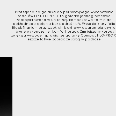
Profesjonalna golarka do perfekcyjnego wykończenia
fade’ów i linii. FXLPFS1E to golarka jednogłowicowa
zaprojektowana w unikalnej, kompaktowej formie do
dokładnego golenia bez podrażnień. Wysokiej klasy folia
Black Titanium oraz szybki silnik cyfrowy gwarantują czyste
równe wykończenie i komfort pracy. Zmniejszony korpus
zwiększa wygodę i sprawia, że golarkę Compact LO-PROF
jeszcze łatwiej zabrać ze sobą w podróże.