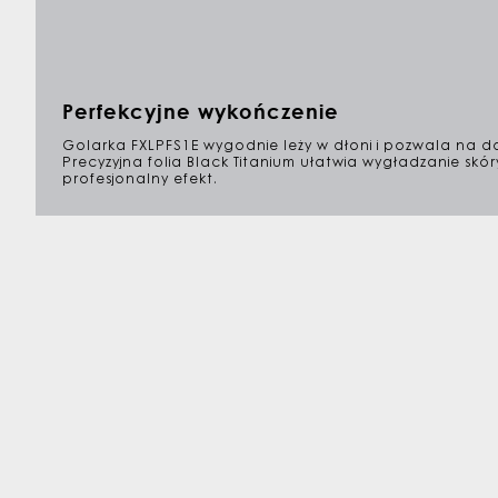
Perfekcyjne wykończenie
Golarka FXLPFS1E wygodnie leży w dłoni i pozwala na d
Precyzyjna folia Black Titanium ułatwia wygładzanie skór
profesjonalny efekt.