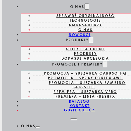
Skip to main content
Skip to footer
O NAS
SPRAWDŹ ORYGINALNOŚĆ
TECHNOLOGIE
AMBASADORZY
O NAS
NOWOŚCI
PRODUKTY
KOLEKCJA FXONE
FXLPFS1E
PRODUKTY
DOPASUJ AKCESORIA
PROMOCJE I PREMIERY
GOLARKA
PROMOCJA – SUSZARKA CARUSO-HQ
PROMOCJA – SPRAY FORFEX 4W1
COMPACT LO
PROMOCJA – SUSZARKA BAMBINO
BAB5510E
PREMIERA – SUSZARKA VERO
PROFX
PREMIERA – LINIA FRESHFX
KATALOG
KONTAKT
GDZIE KUPIĆ?
O NAS