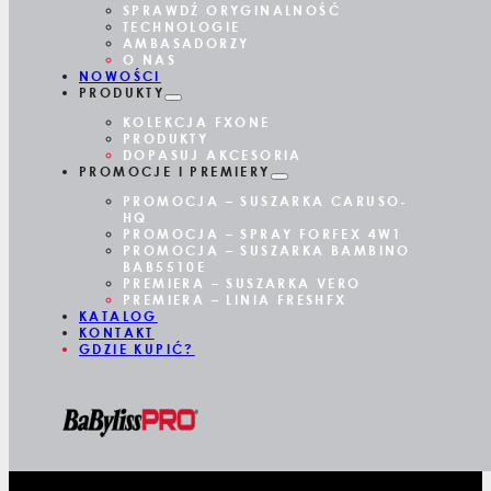
SPRAWDŹ ORYGINALNOŚĆ
TECHNOLOGIE
AMBASADORZY
O NAS
NOWOŚCI
PRODUKTY
KOLEKCJA FXONE
PRODUKTY
DOPASUJ AKCESORIA
PROMOCJE I PREMIERY
PROMOCJA – SUSZARKA CARUSO-
HQ
PROMOCJA – SPRAY FORFEX 4W1
PROMOCJA – SUSZARKA BAMBINO
BAB5510E
PREMIERA – SUSZARKA VERO
PREMIERA – LINIA FRESHFX
KATALOG
KONTAKT
GDZIE KUPIĆ?