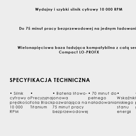
Wydajny i szybki silnik cyfrowy 10 000 RPM
Do 75 minut pracy bezprzewodowej na jednym ładowan
Wielonapięciowa baza ładująca kompatybilna z całą ser
Compact LO-PROFX
SPECYFIKACJA TECHNICZNA
•
Silnik
•
•
Bateria litowo-
•
70 minut do
•
cyfrowy o
Precyzyjna
jonowa
pełnego
Wskaźnik
prędkości
folia Black
pozwalająca na
naładowania
niskiego
10 000
Titanium
75 minut pracy
stanu
RPM
bezprzewodowej
energii