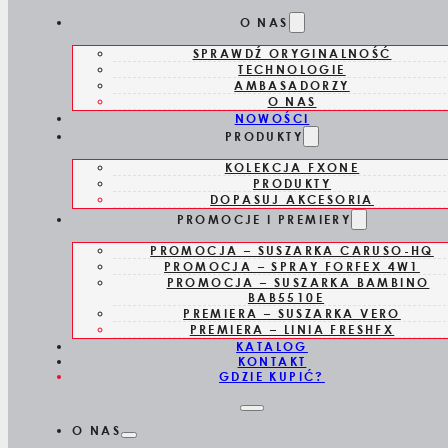
Skip to main content
Skip to footer
O NAS
SPRAWDŹ ORYGINALNOŚĆ
TECHNOLOGIE
AMBASADORZY
O NAS
NOWOŚCI
PRODUKTY
KOLEKCJA FXONE
FX8700IBPBASE
PRODUKTY
DOPASUJ AKCESORIA
PROMOCJE I PREMIERY
BAZA
PROMOCJA – SUSZARKA CARUSO-HQ
PROMOCJA – SPRAY FORFEX 4W1
ŁADUJĄCA D
PROMOCJA – SUSZARKA BAMBINO
BAB5510E
PREMIERA – SUSZARKA VERO
MASZYNKI
PREMIERA – LINIA FRESHFX
KATALOG
KONTAKT
BOOST+
GDZIE KUPIĆ?
CHAMELEON
O NAS