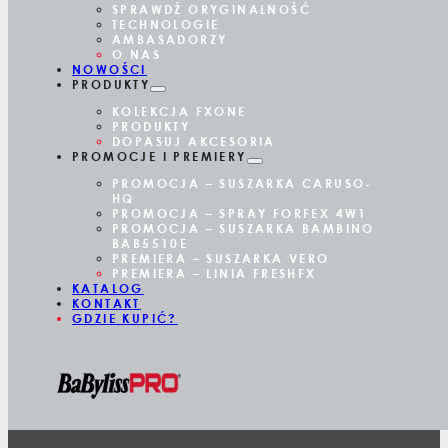
FX
SPRAWDŹ ORYGINALNOŚĆ
TECHNOLOGIE
AMBASADORZY
O NAS
NOWOŚCI
PRODUKTY
KOLEKCJA FXONE
PRODUKTY
DOPASUJ AKCESORIA
PROMOCJE I PREMIERY
PROMOCJA – SUSZARKA CARUSO-
HQ
PROMOCJA – SPRAY FORFEX 4W1
PROMOCJA – SUSZARKA BAMBINO
BAB5510E
PREMIERA – SUSZARKA VERO
PREMIERA – LINIA FRESHFX
KATALOG
KONTAKT
GDZIE KUPIĆ?